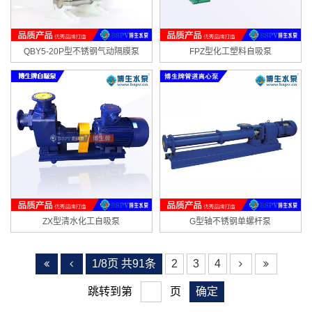
QBY5-20P型不锈钢气动隔膜泵
FPZ型化工塑料自吸泵
ZX型清水化工自吸泵
G型轴不锈钢单螺杆泵
1/8页 共91条
2
3
4
跳转到第
页